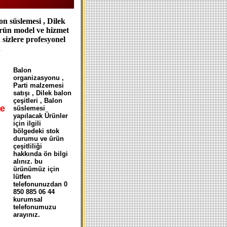
n süslemesi , Dilek
 ürün model ve hizmet
 sizlere profesyonel
.
B
alon
organizasyonu ,
Parti malzemesi
satışı , Dilek balon
çeşitleri , Balon
e
süslemesi
yapılacak Ürünler
için ilgili
bölgedeki stok
durumu ve ürün
çeşitliliği
hakkında ön bilgi
alınız. bu
ürünümüz için
lütfen
telefonunuzdan 0
850 885 06 44
kurumsal
telefonumuzu
arayınız.