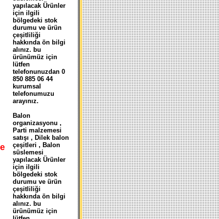
yapılacak Ürünler
için ilgili
bölgedeki stok
durumu ve ürün
çeşitliliği
hakkında ön bilgi
alınız. bu
ürünümüz için
lütfen
telefonunuzdan 0
850 885 06 44
kurumsal
telefonumuzu
arayınız.
Balon
organizasyonu ,
Parti malzemesi
satışı , Dilek balon
çeşitleri , Balon
e
süslemesi
yapılacak Ürünler
için ilgili
bölgedeki stok
durumu ve ürün
çeşitliliği
hakkında ön bilgi
alınız. bu
ürünümüz için
lütfen