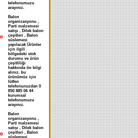
telefonumuzu
arayınız.
Balon
organizasyonu ,
Parti malzemesi
satışı , Dilek balon
çeşitleri , Balon
e
süslemesi
yapılacak Ürünler
için ilgili
bölgedeki stok
durumu ve ürün
çeşitliliği
hakkında ön bilgi
alınız. bu
ürünümüz için
lütfen
telefonunuzdan 0
850 885 06 44
kurumsal
telefonumuzu
arayınız.
Balon
organizasyonu ,
Parti malzemesi
satışı , Dilek balon
çeşitleri , Balon
e
süslemesi