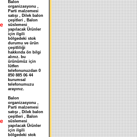
Balon
organizasyonu ,
Parti malzemesi
satışı , Dilek balon
çeşitleri , Balon
e
süslemesi
yapılacak Ürünler
N
için ilgili
bölgedeki stok
durumu ve ürün
çeşitliliği
hakkında ön bilgi
alınız. bu
ürünümüz için
lütfen
telefonunuzdan 0
850 885 06 44
kurumsal
telefonumuzu
arayınız.
Balon
organizasyonu ,
Parti malzemesi
satışı , Dilek balon
çeşitleri , Balon
e
süslemesi
yapılacak Ürünler
için ilgili
bölgedeki stok