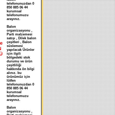
telefonunuzdan 0
850 885 06 44
kurumsal
telefonumuzu
arayınız.
Balon
organizasyonu ,
Parti malzemesi
satışı , Dilek balon
çeşitleri , Balon
e
süslemesi
N
yapılacak Ürünler
Ü
için ilgili
bölgedeki stok
durumu ve ürün
çeşitliliği
hakkında ön bilgi
alınız. bu
ürünümüz için
lütfen
telefonunuzdan 0
850 885 06 44
kurumsal
telefonumuzu
arayınız.
Balon
organizasyonu ,