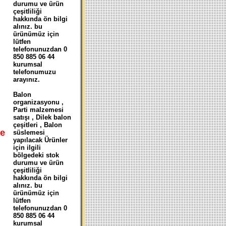
durumu ve ürün
çeşitliliği
hakkında ön bilgi
alınız. bu
ürünümüz için
lütfen
telefonunuzdan 0
850 885 06 44
kurumsal
telefonumuzu
arayınız.
Balon
organizasyonu ,
Parti malzemesi
satışı , Dilek balon
çeşitleri , Balon
e
süslemesi
yapılacak Ürünler
için ilgili
bölgedeki stok
durumu ve ürün
çeşitliliği
hakkında ön bilgi
alınız. bu
ürünümüz için
lütfen
telefonunuzdan 0
850 885 06 44
kurumsal