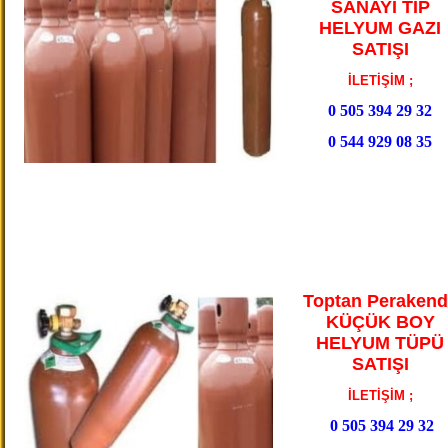
SANAYİ TİP
HELYUM GAZI
SATIŞI
İLETİŞİM ;
0 505 394 29 32
0 544 929 08 35
Toptan Perakend
KÜÇÜK BOY
HELYUM TÜPÜ
SATIŞI
İLETİŞİM ;
0 505 394 29 32