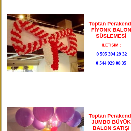
Toptan Perakend
FİYONK BALO
SÜSLEMESİ
İLETİŞİM ;
0 505 394 29 32
0 544 929 08 35
Toptan Perakend
JUMBO BÜYÜK
BALON SATIŞI