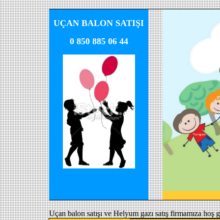
UÇAN BALON SATIŞI
0 850 885 06 44
Uçan balon satışı ve Helyum gazı satış firmamıza hoş g