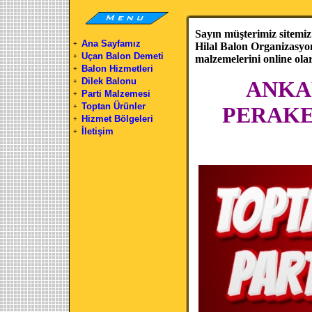
Sayın müşterimiz sitemiz
Ana Sayfamız
+
Hilal Balon Organizasyon
Uçan Balon Demeti
+
malzemelerini online olara
Balon Hizmetleri
+
Dilek Balonu
ANKA
+
Parti Malzemesi
+
Toptan Ürünler
+
PERAKE
Hizmet Bölgeleri
+
İletişim
+