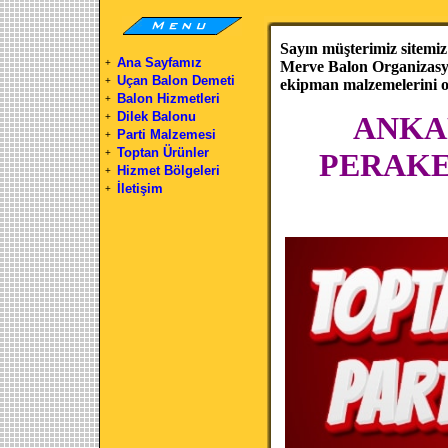
Sayın müşterimiz sitemiz
Ana Sayfamız
+
Merve Balon Organizasyon
Uçan Balon Demeti
+
ekipman malzemelerini onl
Balon Hizmetleri
+
Dilek Balonu
ANKA
+
Parti Malzemesi
+
Toptan Ürünler
+
PERAKE
Hizmet Bölgeleri
+
İletişim
+