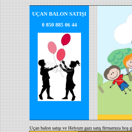
UÇAN BALON SATIŞI
0 850 885 06 44
Uçan balon satışı ve Helyum gazı satış firmamıza hoş g