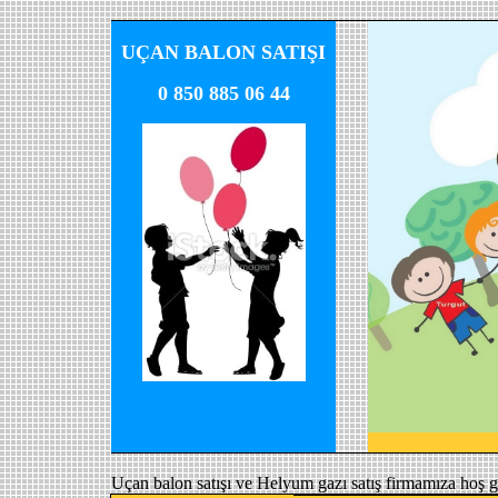
UÇAN BALON SATIŞI
0 850 885 06 44
Uçan balon satışı ve Helyum gazı satış firmamıza hoş g