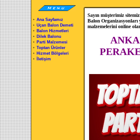
Sayın müşterimiz sitemiz 
Ana Sayfamız
+
Balon Organizasyonları 
Uçan Balon Demeti
+
malzemelerini online olara
Balon Hizmetleri
+
Dilek Balonu
ANKA
+
Parti Malzemesi
+
Toptan Ürünler
+
PERAKE
Hizmet Bölgeleri
+
İletişim
+