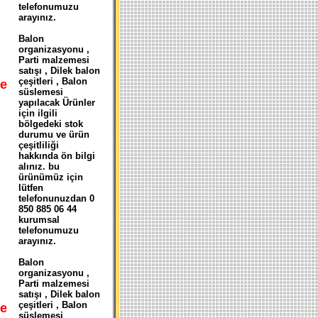
telefonumuzu
arayınız.
Balon
organizasyonu ,
Parti malzemesi
satışı , Dilek balon
çeşitleri , Balon
e
süslemesi
yapılacak Ürünler
için ilgili
bölgedeki stok
durumu ve ürün
çeşitliliği
hakkında ön bilgi
alınız. bu
ürünümüz için
lütfen
telefonunuzdan 0
850 885 06 44
kurumsal
telefonumuzu
arayınız.
Balon
organizasyonu ,
Parti malzemesi
satışı , Dilek balon
çeşitleri , Balon
e
süslemesi