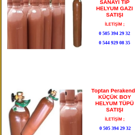
SANAYİ TİP
HELYUM GAZI
SATIŞI
İLETİŞİM ;
0 505 394 29 32
0 544 929 08 35
Toptan Perakend
KÜÇÜK BOY
HELYUM TÜPÜ
SATIŞI
İLETİŞİM ;
0 505 394 29 32