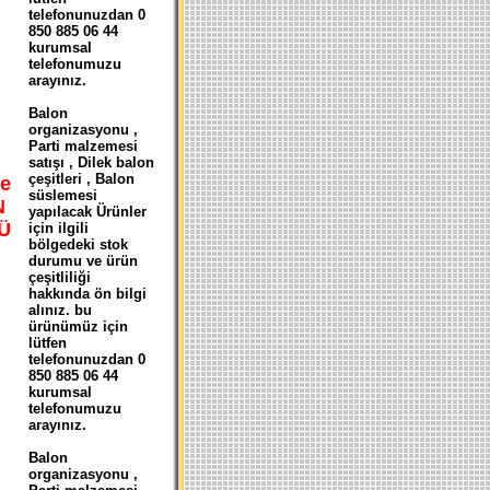
telefonunuzdan 0
850 885 06 44
kurumsal
telefonumuzu
arayınız.
Balon
organizasyonu ,
Parti malzemesi
satışı , Dilek balon
çeşitleri , Balon
e
süslemesi
N
yapılacak Ürünler
Ü
için ilgili
bölgedeki stok
durumu ve ürün
çeşitliliği
hakkında ön bilgi
alınız. bu
ürünümüz için
lütfen
telefonunuzdan 0
850 885 06 44
kurumsal
telefonumuzu
arayınız.
Balon
organizasyonu ,