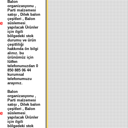
Balon
organizasyonu ,
Parti malzemesi
satışı , Dilek balon
çeşitleri , Balon
e
süslemesi
yapılacak Ürünler
N
için ilgili
bölgedeki stok
durumu ve ürün
çeşitliliği
hakkında ön bilgi
alınız. bu
ürünümüz için
lütfen
telefonunuzdan 0
850 885 06 44
kurumsal
telefonumuzu
arayınız.
Balon
organizasyonu ,
Parti malzemesi
satışı , Dilek balon
çeşitleri , Balon
e
süslemesi
yapılacak Ürünler
için ilgili
bölgedeki stok