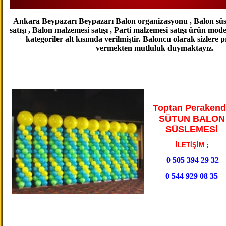
Ankara Beypazarı Beypazarı Balon organizasyonu , Balon süsl
satışı , Balon malzemesi satışı , Parti malzemesi satışı ürün mod
kategoriler alt kısımda verilmiştir. Baloncu olarak sizlere 
vermekten mutluluk duymaktayız.
Toptan Perakend
SÜTUN BALON
SÜSLEMESİ
İLETİŞİM ;
0 505 394 29 32
0 544 929 08 35