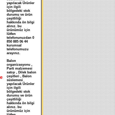
yapılacak Ürünler
için ilgili
bölgedeki stok
durumu ve ürün
çeşitliliği
hakkında ön bilgi
alınız. bu
ürünümüz için
lütfen
telefonunuzdan 0
850 885 06 44
kurumsal
telefonumuzu
arayınız.
Balon
organizasyonu ,
Parti malzemesi
satışı , Dilek balon
çeşitleri , Balon
e
süslemesi
yapılacak Ürünler
için ilgili
bölgedeki stok
durumu ve ürün
çeşitliliği
hakkında ön bilgi
alınız. bu
ürünümüz için
lütfen