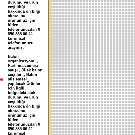
durumu ve ürün
çeşitliliği
hakkında ön bilgi
alınız. bu
ürünümüz için
lütfen
telefonunuzdan 0
850 885 06 44
kurumsal
telefonumuzu
arayınız.
Balon
organizasyonu ,
Parti malzemesi
satışı , Dilek balon
çeşitleri , Balon
e
süslemesi
yapılacak Ürünler
için ilgili
bölgedeki stok
durumu ve ürün
çeşitliliği
hakkında ön bilgi
alınız. bu
ürünümüz için
lütfen
telefonunuzdan 0
850 885 06 44
kurumsal