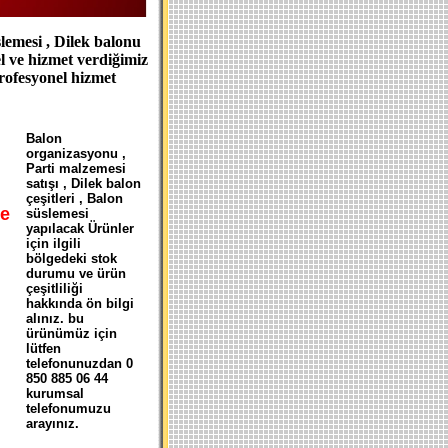
emesi , Dilek balonu
el ve hizmet verdiğimiz
profesyonel hizmet
B
alon
organizasyonu ,
Parti malzemesi
satışı , Dilek balon
çeşitleri , Balon
e
süslemesi
yapılacak Ürünler
için ilgili
bölgedeki stok
durumu ve ürün
çeşitliliği
hakkında ön bilgi
alınız. bu
ürünümüz için
lütfen
telefonunuzdan 0
850 885 06 44
kurumsal
telefonumuzu
arayınız.