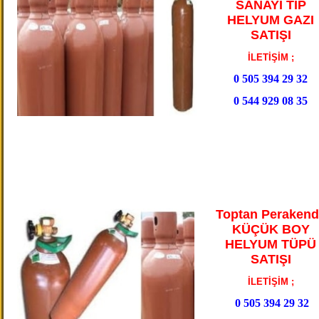
SANAYİ TİP
HELYUM GAZI
SATIŞI
İLETİŞİM ;
0 505 394 29 32
0 544 929 08 35
Toptan Perakend
KÜÇÜK BOY
HELYUM TÜPÜ
SATIŞI
İLETİŞİM ;
0 505 394 29 32