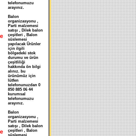
telefonumuzu
arayınız.
Balon
organizasyonu ,
Parti malzemesi
satışı , Dilek balon
çeşitleri , Balon
e
süslemesi
yapılacak Ürünler
için ilgili
bölgedeki stok
durumu ve ürün
çeşitliliği
hakkında ön bilgi
alınız. bu
ürünümüz için
lütfen
telefonunuzdan 0
850 885 06 44
kurumsal
telefonumuzu
arayınız.
Balon
organizasyonu ,
Parti malzemesi
satışı , Dilek balon
çeşitleri , Balon
e
süslemesi