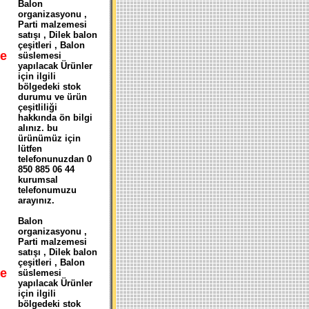
Balon
organizasyonu ,
Parti malzemesi
satışı , Dilek balon
çeşitleri , Balon
e
süslemesi
yapılacak Ürünler
N
için ilgili
bölgedeki stok
durumu ve ürün
çeşitliliği
hakkında ön bilgi
alınız. bu
ürünümüz için
lütfen
telefonunuzdan 0
850 885 06 44
kurumsal
telefonumuzu
arayınız.
Balon
organizasyonu ,
Parti malzemesi
satışı , Dilek balon
çeşitleri , Balon
e
süslemesi
yapılacak Ürünler
için ilgili
bölgedeki stok