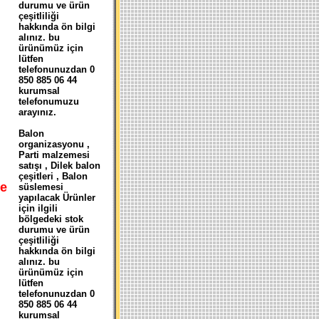
durumu ve ürün
çeşitliliği
hakkında ön bilgi
alınız. bu
ürünümüz için
lütfen
telefonunuzdan 0
850 885 06 44
kurumsal
telefonumuzu
arayınız.
Balon
organizasyonu ,
Parti malzemesi
satışı , Dilek balon
çeşitleri , Balon
e
süslemesi
yapılacak Ürünler
için ilgili
bölgedeki stok
durumu ve ürün
çeşitliliği
hakkında ön bilgi
alınız. bu
ürünümüz için
lütfen
telefonunuzdan 0
850 885 06 44
kurumsal