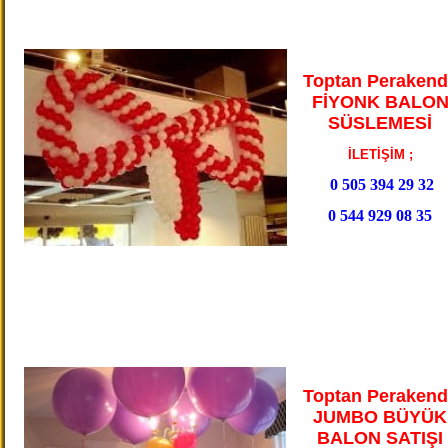
Toptan Perakend
FİYONK BALO
SÜSLEMESİ
İLETİŞİM ;
0 505 394 29 32
0 544 929 08 35
Toptan Perakend
JUMBO BÜYÜK
BALON SATIŞI