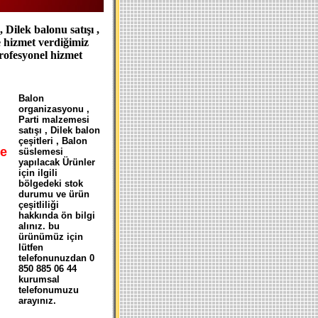
Dilek balonu satışı ,
e hizmet verdiğimiz
profesyonel hizmet
B
alon
organizasyonu ,
Parti malzemesi
satışı , Dilek balon
çeşitleri , Balon
e
süslemesi
yapılacak Ürünler
için ilgili
bölgedeki stok
durumu ve ürün
çeşitliliği
hakkında ön bilgi
alınız. bu
ürünümüz için
lütfen
telefonunuzdan 0
850 885 06 44
kurumsal
telefonumuzu
arayınız.