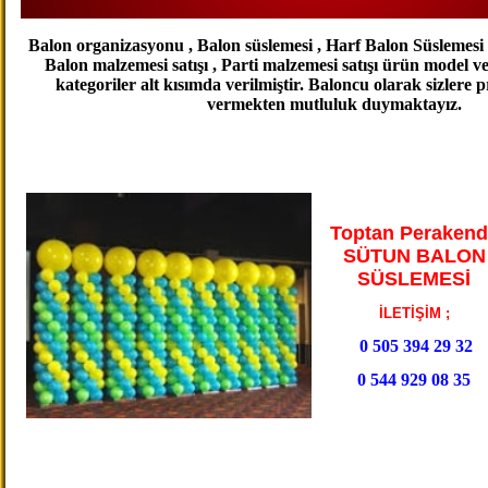
Balon organizasyonu , Balon süslemesi , Harf Balon Süslemesi , 
Balon malzemesi satışı , Parti malzemesi satışı ürün model v
kategoriler alt kısımda verilmiştir. Baloncu olarak sizlere 
vermekten mutluluk duymaktayız.
Toptan Perakend
SÜTUN BALON
SÜSLEMESİ
İLETİŞİM ;
0 505 394 29 32
0 544 929 08 35