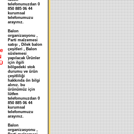
telefonunuzdan 0
850 885 06 44
kurumsal
telefonumuzu
arayınız.
Balon
organizasyonu ,
Parti malzemesi
satışı , Dilek balon
çeşitleri , Balon
e
süslemesi
N
yapılacak Ürünler
Ü
için ilgili
bölgedeki stok
durumu ve ürün
çeşitliliği
hakkında ön bilgi
alınız. bu
ürünümüz için
lütfen
telefonunuzdan 0
850 885 06 44
kurumsal
telefonumuzu
arayınız.
Balon
organizasyonu ,