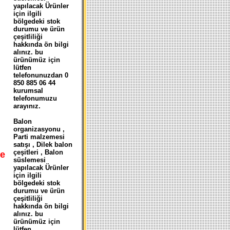
yapılacak Ürünler
için ilgili
bölgedeki stok
durumu ve ürün
çeşitliliği
hakkında ön bilgi
alınız. bu
ürünümüz için
lütfen
telefonunuzdan 0
850 885 06 44
kurumsal
telefonumuzu
arayınız.
Balon
organizasyonu ,
Parti malzemesi
satışı , Dilek balon
çeşitleri , Balon
e
süslemesi
yapılacak Ürünler
için ilgili
bölgedeki stok
durumu ve ürün
çeşitliliği
hakkında ön bilgi
alınız. bu
ürünümüz için
lütfen