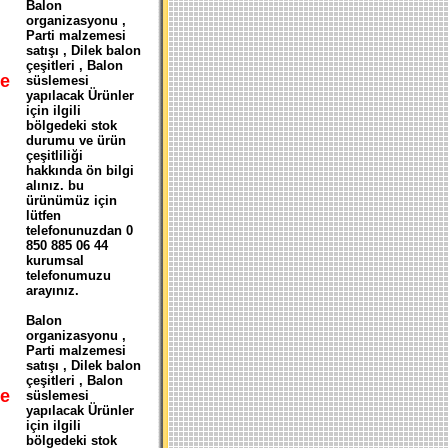
Balon
organizasyonu ,
Parti malzemesi
satışı , Dilek balon
çeşitleri , Balon
e
süslemesi
yapılacak Ürünler
N
için ilgili
bölgedeki stok
durumu ve ürün
çeşitliliği
hakkında ön bilgi
alınız. bu
ürünümüz için
lütfen
telefonunuzdan 0
850 885 06 44
kurumsal
telefonumuzu
arayınız.
Balon
organizasyonu ,
Parti malzemesi
satışı , Dilek balon
çeşitleri , Balon
e
süslemesi
yapılacak Ürünler
için ilgili
bölgedeki stok