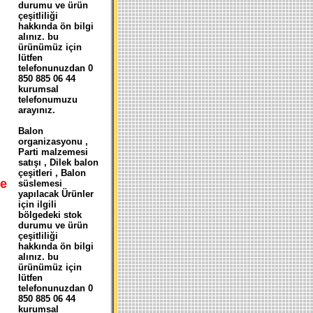
durumu ve ürün
çeşitliliği
hakkında ön bilgi
alınız. bu
ürünümüz için
lütfen
telefonunuzdan 0
850 885 06 44
kurumsal
telefonumuzu
arayınız.
Balon
organizasyonu ,
Parti malzemesi
satışı , Dilek balon
çeşitleri , Balon
e
süslemesi
yapılacak Ürünler
için ilgili
bölgedeki stok
durumu ve ürün
çeşitliliği
hakkında ön bilgi
alınız. bu
ürünümüz için
lütfen
telefonunuzdan 0
850 885 06 44
kurumsal