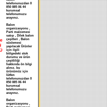
telefonunuzdan 0
850 885 06 44
kurumsal
telefonumuzu
arayınız.
Balon
organizasyonu ,
Parti malzemesi
satışı , Dilek balon
çeşitleri , Balon
e
süslemesi
N
yapılacak Ürünler
Ü
için ilgili
bölgedeki stok
durumu ve ürün
çeşitliliği
hakkında ön bilgi
alınız. bu
ürünümüz için
lütfen
telefonunuzdan 0
850 885 06 44
kurumsal
telefonumuzu
arayınız.
Balon
organizasyonu ,