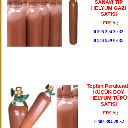
SANAYİ TİP
HELYUM GAZI
SATIŞI
İLETİŞİM ;
0 505 394 29 32
0 544 929 08 35
Toptan Perakend
KÜÇÜK BOY
HELYUM TÜPÜ
SATIŞI
İLETİŞİM ;
0 505 394 29 32