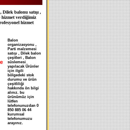
 Dilek balonu satışı ,
e hizmet verdiğimiz
profesyonel hizmet
B
alon
organizasyonu ,
Parti malzemesi
satışı , Dilek balon
çeşitleri , Balon
e
süslemesi
yapılacak Ürünler
için ilgili
bölgedeki stok
durumu ve ürün
çeşitliliği
hakkında ön bilgi
alınız. bu
ürünümüz için
lütfen
telefonunuzdan 0
850 885 06 44
kurumsal
telefonumuzu
arayınız.