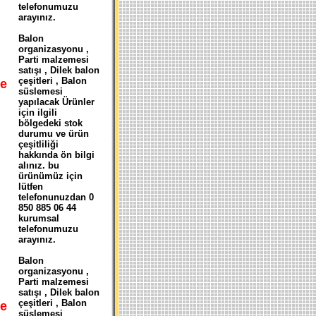
telefonumuzu
arayınız.
Balon
organizasyonu ,
Parti malzemesi
satışı , Dilek balon
çeşitleri , Balon
e
süslemesi
yapılacak Ürünler
için ilgili
bölgedeki stok
durumu ve ürün
çeşitliliği
hakkında ön bilgi
alınız. bu
ürünümüz için
lütfen
telefonunuzdan 0
850 885 06 44
kurumsal
telefonumuzu
arayınız.
Balon
organizasyonu ,
Parti malzemesi
satışı , Dilek balon
çeşitleri , Balon
e
süslemesi