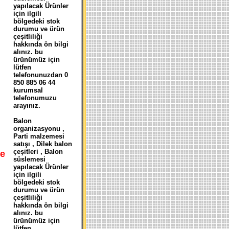
yapılacak Ürünler
için ilgili
bölgedeki stok
durumu ve ürün
çeşitliliği
hakkında ön bilgi
alınız. bu
ürünümüz için
lütfen
telefonunuzdan 0
850 885 06 44
kurumsal
telefonumuzu
arayınız.
Balon
organizasyonu ,
Parti malzemesi
satışı , Dilek balon
çeşitleri , Balon
e
süslemesi
yapılacak Ürünler
için ilgili
bölgedeki stok
durumu ve ürün
çeşitliliği
hakkında ön bilgi
alınız. bu
ürünümüz için
lütfen