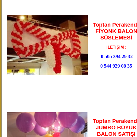
Toptan Perakend
FİYONK BALO
SÜSLEMESİ
İLETİŞİM ;
0 505 394 29 32
0 544 929 08 35
Toptan Perakend
JUMBO BÜYÜK
BALON SATIŞI