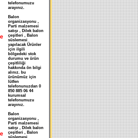
telefonumuzu
arayınız.
Balon
organizasyonu ,
Parti malzemesi
satışı , Dilek balon
çeşitleri , Balon
e
süslemesi
yapılacak Ürünler
için ilgili
bölgedeki stok
durumu ve ürün
çeşitliliği
hakkında ön bilgi
alınız. bu
ürünümüz için
lütfen
telefonunuzdan 0
850 885 06 44
kurumsal
telefonumuzu
arayınız.
Balon
organizasyonu ,
Parti malzemesi
satışı , Dilek balon
çeşitleri , Balon
e
süslemesi