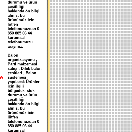
durumu ve ürün
çeşitliliği
hakkında ön bilgi
alınız. bu
ürünümüz için
lütfen
telefonunuzdan 0
850 885 06 44
kurumsal
telefonumuzu
arayınız.
Balon
organizasyonu ,
Parti malzemesi
satışı , Dilek balon
çeşitleri , Balon
e
süslemesi
yapılacak Ürünler
için ilgili
bölgedeki stok
durumu ve ürün
çeşitliliği
hakkında ön bilgi
alınız. bu
ürünümüz için
lütfen
telefonunuzdan 0
850 885 06 44
kurumsal