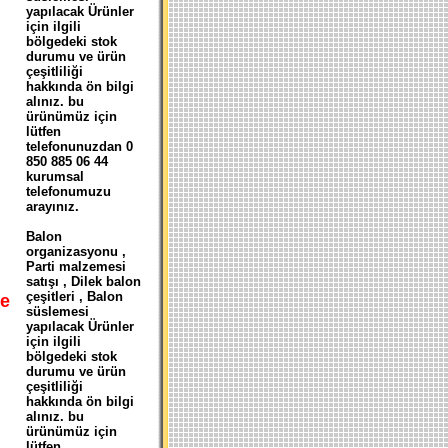
yapılacak Ürünler
için ilgili
bölgedeki stok
durumu ve ürün
çeşitliliği
hakkında ön bilgi
alınız. bu
ürünümüz için
lütfen
telefonunuzdan 0
850 885 06 44
kurumsal
telefonumuzu
arayınız.
Balon
organizasyonu ,
Parti malzemesi
satışı , Dilek balon
çeşitleri , Balon
e
süslemesi
yapılacak Ürünler
için ilgili
bölgedeki stok
durumu ve ürün
çeşitliliği
hakkında ön bilgi
alınız. bu
ürünümüz için
lütfen