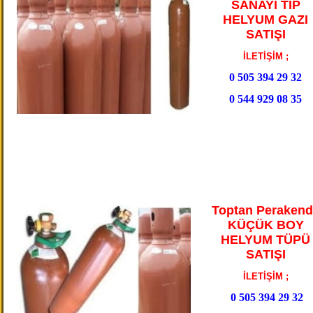
SANAYİ TİP
HELYUM GAZI
SATIŞI
İLETİŞİM ;
0 505 394 29 32
0 544 929 08 35
Toptan Perakend
KÜÇÜK BOY
HELYUM TÜPÜ
SATIŞI
İLETİŞİM ;
0 505 394 29 32