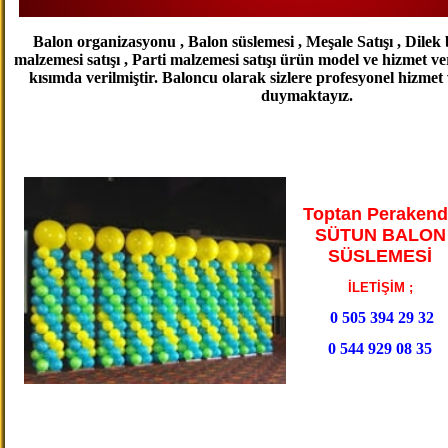
Balon organizasyonu , Balon süslemesi , Meşale Satışı , Dilek 
malzemesi satışı , Parti malzemesi satışı ürün model ve hizmet ve
kısımda verilmiştir. Baloncu olarak sizlere profesyonel hizme
duymaktayız.
Toptan Perakend
SÜTUN BALON
SÜSLEMESİ
İLETİŞİM ;
0 505 394 29 32
0 544 929 08 35