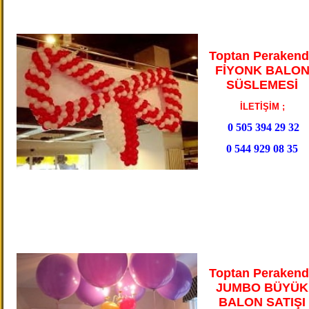
Toptan Perakend
FİYONK BALO
SÜSLEMESİ
İLETİŞİM ;
0 505 394 29 32
0 544 929 08 35
Toptan Perakend
JUMBO BÜYÜK
BALON SATIŞI