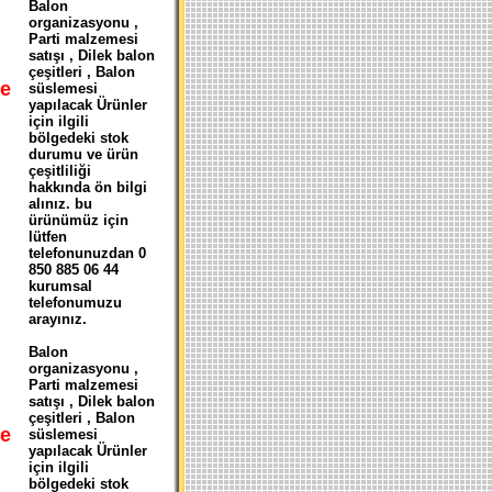
Balon
organizasyonu ,
Parti malzemesi
satışı , Dilek balon
çeşitleri , Balon
e
süslemesi
yapılacak Ürünler
N
için ilgili
bölgedeki stok
durumu ve ürün
çeşitliliği
hakkında ön bilgi
alınız. bu
ürünümüz için
lütfen
telefonunuzdan 0
850 885 06 44
kurumsal
telefonumuzu
arayınız.
Balon
organizasyonu ,
Parti malzemesi
satışı , Dilek balon
çeşitleri , Balon
e
süslemesi
yapılacak Ürünler
için ilgili
bölgedeki stok