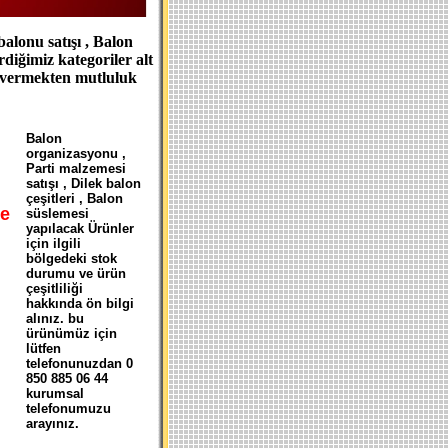
balonu satışı , Balon
rdiğimiz kategoriler alt
t vermekten mutluluk
B
alon
organizasyonu ,
Parti malzemesi
satışı , Dilek balon
çeşitleri , Balon
e
süslemesi
yapılacak Ürünler
için ilgili
bölgedeki stok
durumu ve ürün
çeşitliliği
hakkında ön bilgi
alınız. bu
ürünümüz için
lütfen
telefonunuzdan 0
850 885 06 44
kurumsal
telefonumuzu
arayınız.