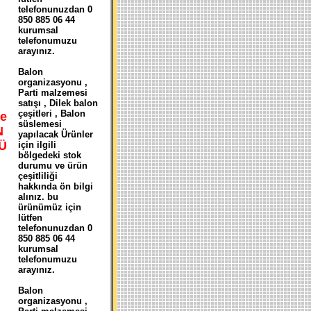
telefonunuzdan 0
850 885 06 44
kurumsal
telefonumuzu
arayınız.
Balon
organizasyonu ,
Parti malzemesi
satışı , Dilek balon
çeşitleri , Balon
e
süslemesi
N
yapılacak Ürünler
Ü
için ilgili
bölgedeki stok
durumu ve ürün
çeşitliliği
hakkında ön bilgi
alınız. bu
ürünümüz için
lütfen
telefonunuzdan 0
850 885 06 44
kurumsal
telefonumuzu
arayınız.
Balon
organizasyonu ,