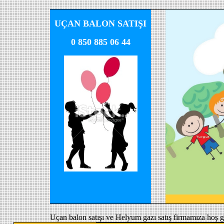
UÇAN BALON SATIŞI
0 850 885 06 44
Uçan balon satışı ve Helyum gazı satış firmamıza hoş g