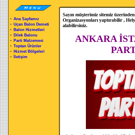
Sayın müşterimiz sitemiz üzerinden
Ana Sayfamız
+
Organizasyonları yaptırabilir , He
Uçan Balon Demeti
+
alabilirsiniz.
Balon Hizmetleri
+
Dilek Balonu
ANKARA İS
+
Parti Malzemesi
+
Toptan Ürünler
+
PART
Hizmet Bölgeleri
+
İletişim
+